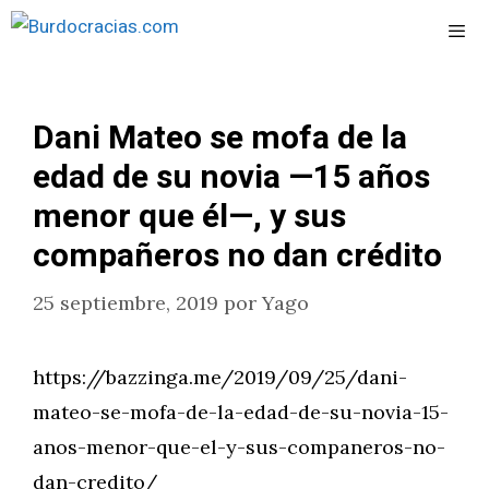
Saltar
al
contenido
Men
Dani Mateo se mofa de la
edad de su novia —15 años
menor que él—, y sus
compañeros no dan crédito
25 septiembre, 2019
por
Yago
https://bazzinga.me/2019/09/25/dani-
mateo-se-mofa-de-la-edad-de-su-novia-15-
anos-menor-que-el-y-sus-companeros-no-
dan-credito/